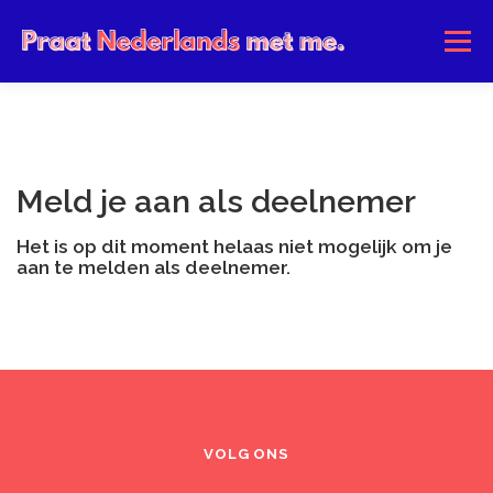
Ga
naar
Menu
de
inhoud
HOME
OVER ONS
COMMUNITY
Meld je aan als deelnemer
Het is op dit moment helaas niet mogelijk om je
aan te melden als deelnemer.
VOLG ONS