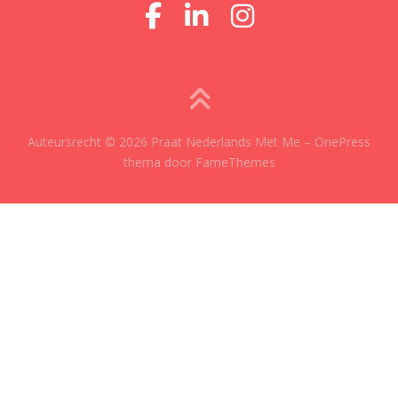
Auteursrecht © 2026 Praat Nederlands Met Me
–
OnePress
thema door FameThemes