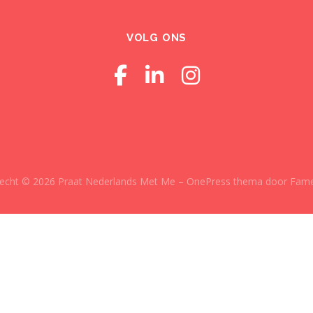
VOLG ONS
recht © 2026 Praat Nederlands Met Me
–
OnePress
thema door Fam