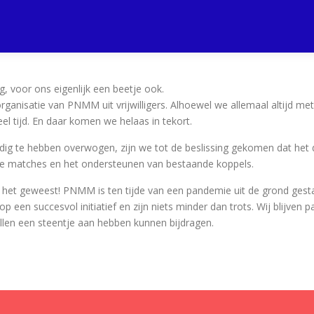
g, voor ons eigenlijk een beetje ook.
organisatie van PNMM uit vrijwilligers. Alhoewel we allemaal altijd me
l tijd. En daar komen we helaas in tekort.
ldig te hebben overwogen, zijn we tot de beslissing gekomen dat het 
e matches en het ondersteunen van bestaande koppels.
s het geweest! PNMM is ten tijde van een pandemie uit de grond ge
 een succesvol initiatief en zijn niets minder dan trots. Wij blijven 
llen een steentje aan hebben kunnen bijdragen.