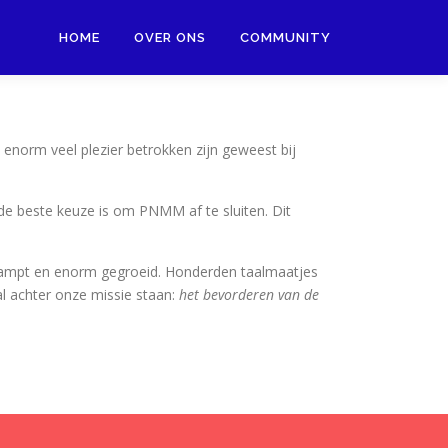
HOME
OVER ONS
COMMUNITY
t enorm veel plezier betrokken zijn geweest bij
de beste keuze is om PNMM af te sluiten. Dit
stampt en enorm gegroeid. Honderden taalmaatjes
pal achter onze missie staan:
het bevorderen van de